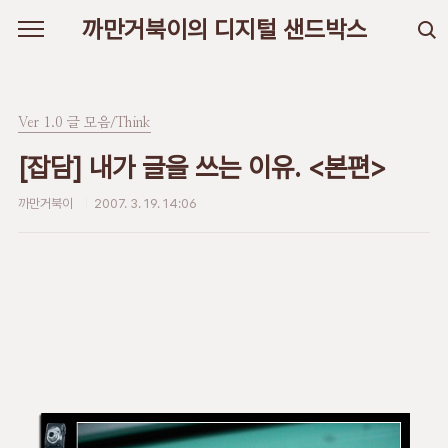
본문 바로가기
까만거북이의 디지털 샌드박스
Ver 1.0 글 모음/Think
[잡담] 내가 글을 쓰는 이유. <본편>
까만거북이
2007. 3. 19. 14:06