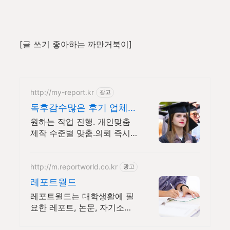
[글 쓰기 좋아하는 까만거북이]
http://my-report.kr
광고
독후감수많은 후기 업체로
24시 주말 상담 가능 저렴
원하는 작업 진행. 개인맞춤
제작 수준별 맞춤.의뢰 즉시
새 작성.독후감전문업체 파트
별 전문가/학석박논문경우 정
교수출신 진행/보안 보장/각
http://m.reportworld.co.kr
광고
종 모든 문서/24시진행
레포트월드
레포트월드는 대학생활에 필
요한 레포트, 논문, 자기소개
서등을 제공하는 사이트입니
다