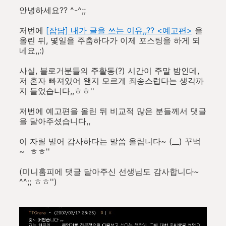
안녕하세요?? ^-^;;
저번에
[잡담] 내가 글을 쓰는 이유,,?? <예고편>
을
올린 뒤, 몇일을 주춤하다가 이제 포스팅을 하게 되
네요,,:)
사실, 블로거분들의 주활동(?) 시간이 주말 밤인데,
저 혼자 빠져있어 왠지 모르게 죄송스럽다는 생각까
지 들었습니다,,ㅎㅎ''
저번에 예고편을 올린 뒤 비교적 많은 분들께서 댓글
을 달아주셨습니다,,
이 자릴 빌어 감사하다는 말씀 올립니다~ (__) 꾸벅
~ ㅎㅎ''
(미니홈피에 댓글 달아주신 선생님도 감사합니다~
^^;; ㅎㅎ'')