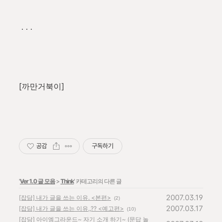
. . .
[까만거북이]
공감
구독하기
'
Ver 1.0 글 모음
>
Think
' 카테고리의 다른 글
2007.03.19
[잡담] 내가 글을 쓰는 이유. <본편>
(2)
2007.03.17
[잡담] 내가 글을 쓰는 이유,,?? <예고편>
(10)
[잡담] 아이엠그라운드~ 자기 소개 하기~ (문답 놀