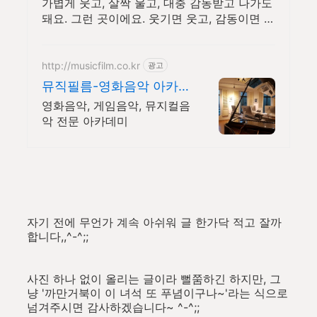
하루 5분 힐링타임
가볍게 웃고, 살짝 울고, 대충 감동받고 나가도
돼요. 그런 곳이에요. 웃기면 웃고, 감동이면 울
고, 아니면 그냥 눕고 가세요.
http://musicfilm.co.kr
광고
뮤직필름-영화음악 아카
데미
영화음악, 게임음악, 뮤지컬음
악 전문 아카데미
자기 전에 무언가 계속 아쉬워 글 한가닥 적고 잘까
합니다,,^-^;;
사진 하나 없이 올리는 글이라 뻘쭘하긴 하지만, 그
냥 '까만거북이 이 녀석 또 푸념이구나~'라는 식으로
넘겨주시면 감사하겠습니다~ ^-^;;