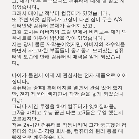
고, 제가 아는 누구보다도 컴퓨터에 대해 잘 알고 계
셨었습니다,,
그래서 태어날 적부터 컴퓨터가 있었습니다,,
또 주변 이웃 컴퓨터가 고장이 나면 집이 무슨 A/S
센터인양 컴퓨터 본체가 뜯어져 있고,,
그걸 고치는 아버지와 그걸 옆에서 바라보는 제가 딱
한세트를 이루어 밤낮을 앉아 있었습니다,,
저는 당시 물론 까막눈이었지만, 아버지의 조수역을
하면서 자그마한 부품들이 옹기종기 모여있는 컴퓨
터의 모습에 반해 컴퓨터의 매력을 알게 되었습니
다,,
나이가 들면서 이제 제 관심사는 전자 제품으로 이어
집니다,,
컴퓨터는 중1때 홈페이지를 열면서 관심 있어 했지
만, 전자 제품에 빠지면서 잠깐 손을 놓게 되었습니
다,,;;
그러다 시간 투정을 하며 컴퓨터가 잊혀질때쯤,,
고3을 마치고 수능 끝난 다른 고3들은 무얼 했는지
모르겠지만,,;;
저는 24시간 컴퓨터를 작동시키며 그간 궁금했던 컴
퓨터의 역사와 각종 회사들, 컴퓨터의 원리 등을 대
략적으로 깨우쳤습니다,,