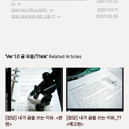
2007.03.12
이)
(4)
2007.03.11
[잡담] MS Office 2007,,
(6)
2007.03.05
[잡담] 검은색에 대한 고찰,,??
(3)
'Ver 1.0 글 모음/Think'
Related Articles
[잡담] 내가 글을 쓰는 이유. <본
[잡담] 내가 글을 쓰는 이유,,??
편>
<예고편>