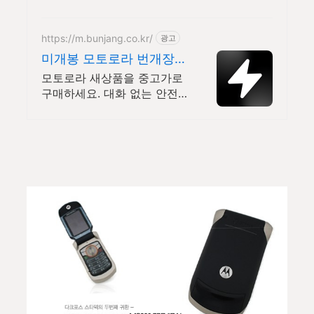
별한 디자인! 지금 쿠팡에서 다양한 휴대폰 모
델을 만나보세요.
https://m.bunjang.co.kr/
광고
미개봉 모토로라 번개장터
국내 최대 브랜드 중고거
모토로라 새상품을 중고가로
래
구매하세요. 대화 없는 안전
결제로 간편하게! 전국 각지
에서 올라오는 전국구 최다
상품 매일 10만 개 이상의 신
규 상품 업로드