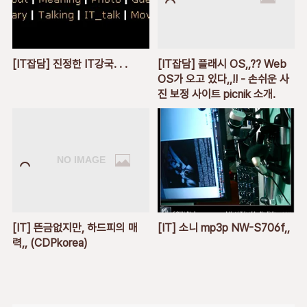
[IT잡담] 진정한 IT강국. . .
[IT잡담] 플래시 OS,,?? Web
OS가 오고 있다,,!! - 손쉬운 사
진 보정 사이트 picnik 소개.
[IT] 뜬금없지만, 하드피의 매
[IT] 소니 mp3p NW-S706f,,
력,, (CDPkorea)