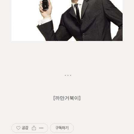
. . .
[까만거북이]
공감
구독하기