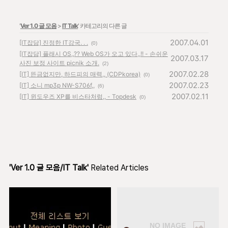
'
Ver 1.0 글 모음
>
IT Talk
' 카테고리의 다른 글
2007.04.01
[IT잡담] 진정한 IT강국. . .
(0)
[IT잡담] 플래시 OS,,?? Web OS가 오고 있다,,!! - 손쉬운
2007.03.17
사진 보정 사이트 picnik 소개.
(2)
2007.02.28
[IT] 뜬금없지만, 하드피의 매력,, (CDPkorea)
(0)
2007.02.23
[IT] 소니 mp3p NW-S706f,,
(6)
2007.02.11
[IT] 윈도우즈 XP를 비스타처럼,, - Topdesk
(0)
'Ver 1.0 글 모음/IT Talk'
Related Articles