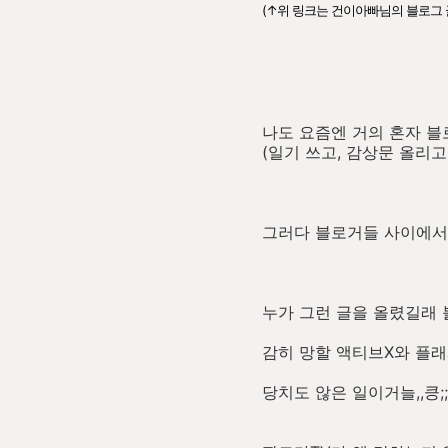
(↑위 링크는 건이아빠님의 블로그 
나도 요즘엔 거의 혼자 블
(일기 쓰고, 감상문 올리고 . 
그러다 블로거들 사이에서 왠
누가 그런 글을 올렸길래 
감히 망할 액티브X와 플래
당치도 않은 일이거늘,,킁;;