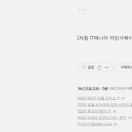
. . .
[자칭 IT매니아 까만거북이;
공감
구독하
'
Ver 1.0 글 모음
>
Talk
' 카테고리의 다른
[잡담] 2007 서울 모터쇼,,!!
(2)
[잡담] 글을 쓰는데에 있어 사전의 
[잡담] 종교가 뭐야,,??
(0)
[잡담] 인생은 모르는거야,, 응??
(0)
[자작시] Mother Love
(0)