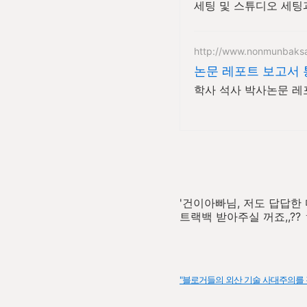
세팅 및 스튜디오 세팅
http://www.nonmunbaks
논문 레포트 보고서
학사 석사 박사논문 레
'건이아빠님, 저도 답답한 
트랙백 받아주실 꺼죠,,?? ㅎ
"블로거들의 외산 기술 사대주의를 