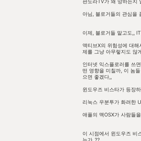
판도라TV가 왜 망하는지 알
아님, 블로거들의 관심을 
이제, 블로거들 말고도,, I
액티브X의 위험성에 대해서
제를 그냥 아무렇지도 않게
인터넷 익스플로러를 쓰면서
떤 영향을 미칠까, 이 놈
으면 좋겠다,,
윈도우즈 비스타가 등장하고
리눅스 우분투가 화려한 U
애플의 맥OSX가 사람들을
이 시점에서 윈도우즈 비
는가,,??