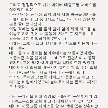
그리고 결정적으로 내가 네이버 대중교통 서비스를
싫어했던 점은.
나란 녀석은 공대생 답지 않게 사회 과목을 꽤나 좋
아했더랬는데, 그 중에서도 지도, 지리에서 많은 부
분을 좋아했더랬다.
어릴 적에는 엄마를 졸라 침대 옆에 세계 지도를 붙
여놓고 자기 전에 내 몸둥이보다도 큰 지도를 보며
각국을 세계 여행하기도 했다. (;;)
어쨌든, 그렇게 크고나서 네이버 지도를 이용하려는
데 아뿔싸.
내가 즐겨 사용하는 불여우에서는 먹통이었더랬다.
부글부글 속을 끓이며 ie_tab으로 전환하여 사용하
였지만, 후에 약 2~3번 정도의 업데이트가 있었다.
네이버에서 업체를 바꾼건지 뭐한건지 알 수는 없으
나 이후, 불여우에서도 사용이 가능했더랬다.
하지만, 툭하면 정보를 가져오지 못했다고 하고, 느
리기는 비일비재였으며 불여우에서는 폰트가 깨지기
도 하였다.
이런 문제점을 안고 있었으나 쓸만한 운영체제가 없
어 윈도우즈를 쓰듯이 그닥 대체할 만한 것이 없어
네이버 대중교통 서비스를 쓸 수 밖에 없는 상황이었