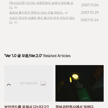
[독서감상문] 아가씨, 대중문화의 숲에서 희망을 보
2007.11.04
다.
(0)
2007.10.29
글로써 풀이하지 못한다..라는 것을 깨닫다.
(4)
사실이 된다면 삼별은 왕이 될거라 믿어 의심치 않는
2007.10.24
다.
(4)
'Ver 1.0 글 모음/Ver.2.0'
Related Articles
보안카드를 외워서 다닌다고?
정부과천청사에서 일하다.