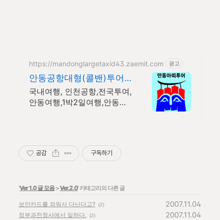
https://mandonglargetaxid43.zaemit.com
광고
안동공항대형(콜밴)투어
택시
국내여행, 인천공항,전국투여,
안동여행,1박2일여행,안동만
휴정,하회마을,대형택시,
공감
구독하기
'
Ver 1.0 글 모음
>
Ver.2.0
' 카테고리의 다른 글
2007.11.04
보안카드를 외워서 다닌다고?
(2)
2007.11.04
정부과천청사에서 일하다.
(2)