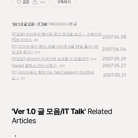
공감
구독하기
'
Ver 1.0 글 모음
>
IT Talk
' 카테고리의 다른 글
[IT잡담] 아이폰의 웹서핑 광고 영상을 보고.. - 거북이의
2007.06.08
PDA 이야기.
(8)
[IT] 드디어 때가 왔다..애플 아이폰 6월 29일 출시! (영
2007.06.04
상 2개 추가.)
(24)
2007.05.29
[IT잡담] 네이버가 미국가면 성공할 수 있을까??
(14)
2007.05.27
[mp3p] 클릭스 간단 사용기.
(10)
[IT] 파이어폭스 확장기능 Tab Catalog가 이상하네
2007.05.21
요,,;;
(2)
'Ver 1.0 글 모음/IT Talk'
Related
Articles