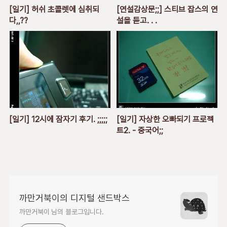
[일기] 허쉬 초콜렛에 심취되
[연설감상문;;] 스티브 잡스의 연
다,,??
설을 듣고. . .
[일기] 12시에 잠자기 후기. ;;;;;
[일기] 자상한 오빠되기 프로젝
트2. - 중국어;;
까만거북이의 디지털 샌드박스
까만거북이 님의 블로그입니다.