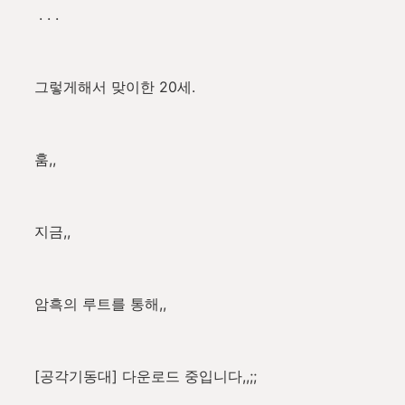
. . .
그렇게해서 맞이한 20세.
훔,,
지금,,
암흑의 루트를 통해,,
[공각기동대] 다운로드 중입니다,,;;