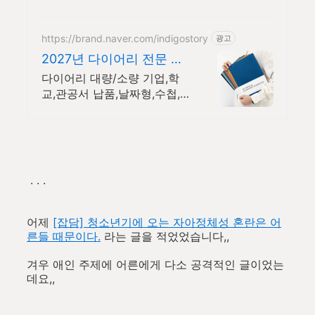
으로 편리하게!
https://brand.naver.com/indigostory
광고
2027년 다이어리 전문 대
량 구매 및 제작 할인
다이어리 대량/소량 기업,학
교,관공서 납품,날짜형,수첩,
업무용 다이어리 할인
. . .
어제
[잡담] 청소년기에 오는 자아정체성 혼란은 어
른들 때문이다.
라는 글을 적었었습니다,,
겨우 애인 주제에 어른에게 다소 공격적인 글이었는
데요,,