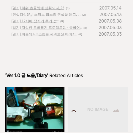
2007.05.14
[일기] 허쉬 초콜렛에 심취되다,,??
(8)
2007.05.13
[연설감상문;;] 스티브 잡스의 연설을 듣고. . .
(2)
2007.05.08
[일기] 12시에 잠자기 후기. ;;;;;
(8)
2007.05.03
[일기] 자상한 오빠되기 프로젝트2. - 중국어;;
(8)
2007.05.03
[일기] 아들의 PC조립을 지켜보신 아버지.
(6)
'Ver 1.0 글 모음/Diary'
Related Articles