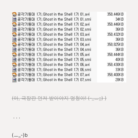
(아, 극장판 먼저 받아야지 멍청아! (-_ㅡ;;) )
. . .
(ㅡ_-)b