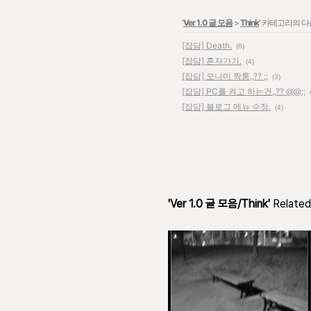
'
Ver 1.0 글 모음
>
Think
' 카테고리의 다
[잡담] Death.
(6)
[잡담] 혼자가기.
(4)
[잡담] 모나미 짝퉁,,?? ;;
(3)
[잡담] PC를 켜고 하는건,,?? @@;;
[잡담] 블로그 메뉴 수정.
(4)
'Ver 1.0 글 모음/Think'
Related 