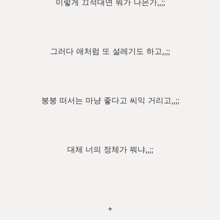
이렇게 끄적대면 뭐가 나은가,,;;
그러다 애처럼 또 설레기도 하고,,;;
붕붕 떠서는 마냥 좋다고 씨익 거리고,,;;
대체 너의 정체가 뭐냐,,;;
+