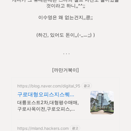
것이라고 하니,,^^;;
이수영은 왜 없는건지,,킁;;
(하긴, 있어도 돈이,,(-_ㅡ;;) )
. . .
[까만거북이]
https://blog.naver.com/digital_95
광고
구로대형오피스지스퀘어
중개법인 지식산업센터 매
대륭포스트2차,대형평수매매,
매,분양,임대
구로사옥이전,구로오피스,지
식산업센터 매매 임대 전문
https://mland.hackers.com
광고