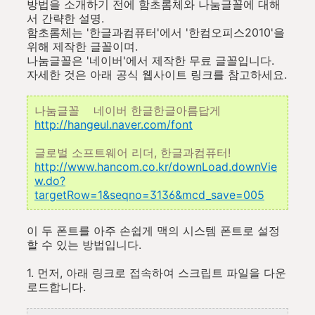
방법을 소개하기 전에 함초롬체와 나눔글꼴에 대해
서 간략한 설명.
함초롬체는 '한글과컴퓨터'에서 '한컴오피스2010'을
위해 제작한 글꼴이며.
나눔글꼴은 '네이버'에서 제작한 무료 글꼴입니다.
자세한 것은 아래 공식 웹사이트 링크를 참고하세요.
나눔글꼴 네이버 한글한글아름답게
http://hangeul.naver.com/font
글로벌 소프트웨어 리더, 한글과컴퓨터!
http://www.hancom.co.kr/downLoad.downVie
w.do?
targetRow=1&seqno=3136&mcd_save=005
이 두 폰트를 아주 손쉽게 맥의 시스템 폰트로 설정
할 수 있는 방법입니다.
1. 먼저, 아래 링크로 접속하여 스크립트 파일을 다운
로드합니다.