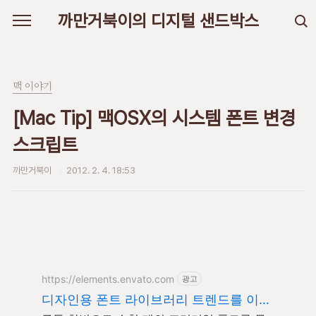
본문 바로가기
까만거북이의 디지털 샌드박스
맥 이야기
[Mac Tip] 맥OSX의 시스템 폰트 변경
스크립트
까만거북이
2012. 2. 4. 18:53
https://elements.envato.com
광고
디자인용 폰트 라이브러리 트렌드를 이끄