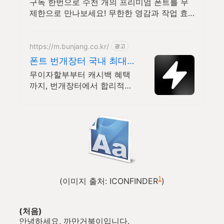
는 인기 콘텐츠
구독 한번으로 수천 개의 프리미엄 폰트를 무
제한으로 만나보세요! 무한한 영감과 작업 효
율을 높여주는 콘텐츠 공간
https://m.bunjang.co.kr/
광고
폰트 번개장터 국내 최대
브랜드 중고거래
무이자할부부터 캐시백 혜택
까지, 번개장터에서 합리적으
로 중고거래 하세요 전국 각
지에서 올라오는 전국구 최다
상품 매일 10만 개 이상의 신
규 상품 업로드
1
(이미지 출처: ICONFINDER
)
(처음)
안녕하세요, 까만거북이입니다.