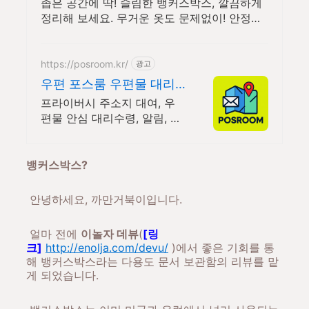
옷걸이
좁은 공간에 딱! 슬림한 뱅커스박스, 깔끔하게
정리해 보세요. 무거운 옷도 문제없이! 안정감
있는 스탠드옷걸이, 지금 확인하세요.
https://posroom.kr/
광고
우편 포스룸 우편물 대리
수령 안전한 우편물 관리
프라이버시 주소지 대여, 우
서비스
편물 안심 대리수령, 알림, 사
진 및 재배송까지 무료! 프라
이빗한 보관, 당신만의 공간
포스룸에서 대신 해드립니다.
뱅커스박스?
안녕하세요, 까만거북이입니다.
얼마 전에
이놀자 데뷰
(
[링
크]
http://enolja.com/devu/
)에서 좋은 기회를 통
해 뱅커스박스라는 다용도 문서 보관함의 리뷰를 맡
게 되었습니다.