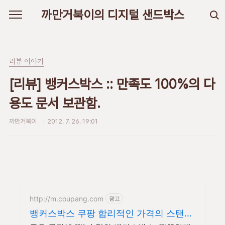
본문 바로가기
까만거북이의 디지털 샌드박스
리뷰 이야기
[리뷰] 뱅커스박스 :: 만족도 100%의 다
용도 문서 보관함.
까만거북이
2012. 7. 26. 19:01
http://m.coupang.com
광고
뱅커스박스 쿠팡 합리적인 가격의 스탠드