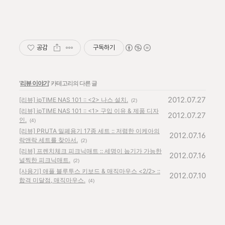
공감
구독하기
'
리뷰 이야기
' 카테고리의 다른 글
2012.07.27
[리뷰] ipTIME NAS 101 :: <2> 나스 설치.
(2)
[리뷰] ipTIME NAS 101 :: <1> 구입 이유 & 제품 디자
2012.07.27
인.
(4)
[리뷰] PRUTA 밀폐용기 17종 세트 :: 저렴한 이케아의
2012.07.16
락앤락 세트를 찾아서.
(2)
[리뷰] 프렌치체크 피크닉매트 :: 세명이 눕기가 가능한
2012.07.16
널찍한 피크닉매트.
(2)
[사용기] 애플 블루투스 키보드 & 매직마우스 <2/2> ::
2012.07.10
합격 미달점, 매직마우스.
(4)