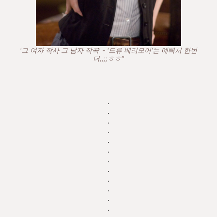
'그 여자 작사 그 남자 작곡' - '드류 베리모어'는 예뻐서 한번
더,,;;ㅎㅎ''
.
.
.
.
.
.
.
.
.
.
.
.