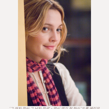
'그 여자 작사 그 남자 작곡' - 역시 연기 잘 하신 '드류 베리모