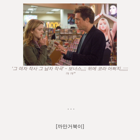
'그 여자 작사 그 남자 작곡' - 보너스,,;; 뒤에 코라 어쩌지,,;;;;
ㅋㅋ''
. . .
[까만거북이]