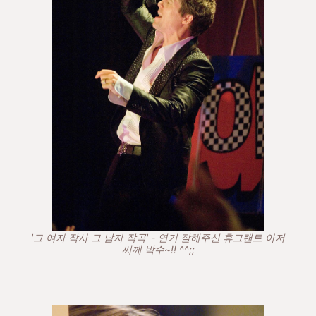
'그 여자 작사 그 남자 작곡' - 연기 잘해주신 휴그랜트 아저
씨께 박수~!! ^^;;