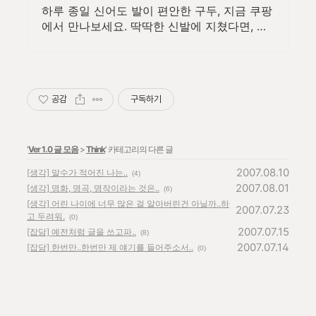
하루 종일 신어도 발이 편안한 구두, 지금 쿠팡
에서 만나보세요. 딱딱한 신발에 지쳤다면, 와
우회원 30일 무료반품으로 편안함을 경험하세
요.
공감
구독하기
'
Ver 1.0 글 모음
>
Think
' 카테고리의 다른 글
2007.08.10
[생각] 말수가 적어진 나는..
(4)
2007.08.01
[생각] 명화, 명곡, 명작이라는 것은..
(6)
[생각] 어린 나이에 너무 많은 걸 알아버린건 아닐까..하
2007.07.23
고 두려워.
(0)
2007.07.15
[잡담] 예전처럼 글을 쓰고파..
(8)
2007.07.14
[잡담] 한번만..한번만 제 얘기를 들어주소서..
(0)