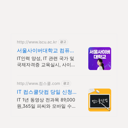
http://www.iscu.ac.kr
광고
서울사이버대학교 컴퓨터
공학과 2026 가을학기 신
IT인력 양성, IT 관련 국가 및
편입생
국제자격증 교육실시, 사이버
대 신입생 수 1위 장학금 지급
1위, 학사 석사 박사 온라인복
수학위까지
http://www.컴스쿨.com
광고
IT 컴스쿨닷컴 당일 신청&
결제시 기프티콘!
IT 1년 동영상 전과목 89,000
원,365일 피씨와 모바일 수강
가능.