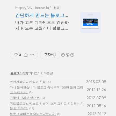
https://vivi-house.kr/
광고
간단하게 만드는 블로그디
자인
내가 고른 디자인으로 간단하
게 만드는 고퀄리티 블로그디
자인
3
구독하기
'
블로그 이야기
' 카테고리의 다른 글
2013.03.05
까만거북이의 캐릭터 완성!
(8)
다시 돌아왔습니다. 블로그 총방문객 100만 돌파 그리
2012.12.26
고 다시 시작.
(2)
2012.07.09
그동안 그리고 앞으로.
(6)
위드블로그's '베스트 리뷰어' 소개 그리고 선정되는 작
2012.05.16
은 팁 이야기.
(11)
2012.01.12
블로그 파비콘을 넣어보았습니다.
(0)