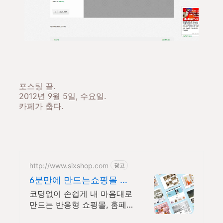
포스팅 끝.
2012년 9월 5일, 수요일.
카페가 춥다.
http://www.sixshop.com
광고
6분만에 만드는쇼핑몰 식
스샵
코딩없이 손쉽게 내 마음대로
만드는 반응형 쇼핑몰, 홈페
이지! 무료 템플릿!