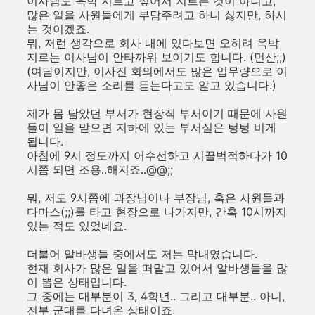
이사님도 윽박 지르고 싶어서 지르는 것이 아니고,
많은 일을 사원들에게 부담주려고 하니 싫지만, 하시
는 것이겠죠.
뭐, 저런 생각으로 회사 내에 있다보면 오히려 윽박
지르는 이사님이 안타까워 보이기도 합니다. (먼산;;)
(여담이지만, 이사진 회의에서도 많은 업무량으로 이
사님이 안좋은 소리를 듣는다고도 알고 있습니다.)
제가 몸 담았던 부서가 현장직 부서이기 때문에 사원
들이 일을 맡으면 지하에 있는 부서실은 텅텅 비게
됩니다.
아침에 9시 정도까지 어수선하고 시끌벅적하다가 10
시쯤 되면 조용..해지죠..@@;;
뭐, 저도 9시쯤에 과장님이나 부장님, 혹은 사원들과
다마스(;;)를 타고 현장으로 나가지만, 간혹 10시까지
있는 적도 있었네요.
더불어 알바생들 중에서도 저는 막내였습니다.
현재 회사가 많은 일을 떠맡고 있어서 알바생들을 많
이 뽑은 상태입니다.
그 중에는 대부분이 3, 4학년.. 그리고 대부분.. 아니,
전부 군대를 다녀온 상태이죠.