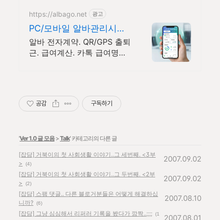
https://albago.net
광고
PC/모바일 알바관리시스
템 알바고랩
알바 전자계약. QR/GPS 출퇴
근. 급여계산. 카톡 급여명세
서에 영어지원까지 외국인 알
바생관리도 영어지원으로
OK!!
공감
구독하기
'
Ver 1.0 글 모음
>
Talk
' 카테고리의 다른 글
[잡담] 거북이의 첫 사회생활 이야기..그 세번째. <3부
2007.09.02
>
(4)
[잡담] 거북이의 첫 사회생활 이야기..그 두번째. <2부
2007.09.02
>
(2)
[잡담] 스팸 댓글.. 다른 블로거분들은 어떻게 해결하십
2007.08.10
니까?
(6)
[잡담] 그냥 심심해서 리퍼러 기록을 봤다가 깜짝..;;;;
(1
2007.08.01