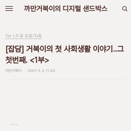
본문 바로가기
까만거북이의 디지털 샌드박스
Ver 1.0 글 모음/Talk
[잡담] 거북이의 첫 사회생활 이야기..그
첫번째. <1부>
까만거북이
2007. 9. 2. 11:42
. . .