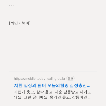
. . .
[까만거북이]
https://mobile.todayhealing.co.kr
광고
지친 일상의 쉼터 오늘의힐링 감성충전
하루 5분 힐링타임
가볍게 웃고, 살짝 울고, 대충 감동받고 나가도
돼요. 그런 곳이에요. 웃기면 웃고, 감동이면 울
고, 아니면 그냥 눕고 가세요.